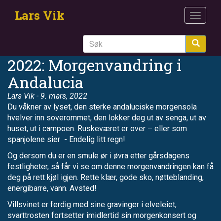
Hopp
Lars Vik
til
Toggle
hovedinnhold
navigat
Søk
2022: Morgenvandring i
Andalucia
Lars Vik
- 9. mars, 2022
Du våkner av lyset, den sterke andaluciske morgensola
hvelver inn soverommet, den lokker deg ut av senga, ut av
huset, ut i campoen. Ruskeværet er over – eller som
spanjolene sier - Endelig litt regn!
Og dersom du er en smule ør i øvra etter gårsdagens
festligheter, så får vi se om denne morgenvandringen kan få
deg på rett kjøl igjen. Rette klær, gode sko, nøtteblanding,
energibarre, vann. Avsted!
Villsvinet er ferdig med sine gravinger i elveleiet,
svarttrosten fortsetter imidlertid sin morgenkonsert og