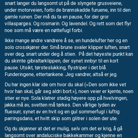
snart langer du langsomt ut på de slyngete grusveiene,
under motorveien, forbi de brannskadde furuene, inn til den
gamle ruinen. Der må du ta en pause, for der gror
villasparges. Og rosmarin. Og lavendel. Og rett som det flyr
noe som må være en nøttefugl forbi.
Ikke mange andre vandrere å se, en hundelufter her og en
solo crosskjører der. Små brune svaler klipper luften, snart
over deg, snart under deg å stien. På det høyeste punkt kan
du skimte gibraltarklippen, der synet innbyr til en kort
pause. Utsikt, tørsteslukking, flystriper i det blå.
Funderingene, ettertankene. Jeg vandrer, altså er jeg.
Du har ingen klar ide om hvor du skal («Den som ikke vet
hvor han skal, går seg aldri bort.»), noen veier er kjente, noen
stier er nye. Sola klatrer stadig høyere opp på hvelvingen,
jakka må av, svetten må tørkes. Den vårlige lyden av
fluesurr, synet av en hvit og en gul sommerfugl i luftig
parringsdans, et hvitt skip som glitrer i solen der ute.
Og du skjønner at det er mulig, selv om det er krig, å gå
langsomt over andaluciske bakkekammer og kjenne en