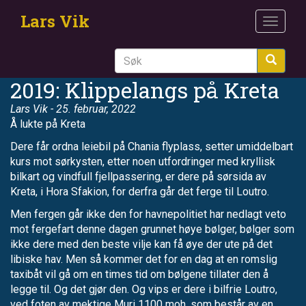
Hopp
Lars Vik
til
Toggle
hovedinnhold
navigat
Søk
2019: Klippelangs på Kreta
Lars Vik
- 25. februar, 2022
Å lukte på Kreta
Dere får ordna leiebil på Chania flyplass, setter umiddelbart
kurs mot sørkysten, etter noen utfordringer med kryllisk
bilkart og vindfull fjellpassering, er dere på sørsida av
Kreta, i Hora Sfakion, for derfra går det ferge til Loutro.
Men fergen går ikke den for havnepolitiet har nedlagt veto
mot fergefart denne dagen grunnet høye bølger, bølger som
ikke dere med den beste vilje kan få øye der ute på det
libiske hav. Men så kommer det for en dag at en romslig
taxibåt vil gå om en times tid om bølgene tillater den å
legge til. Og det gjør den. Og vips er dere i bilfrie Loutro,
ved foten av mektige Muri 1100 moh, som består av en