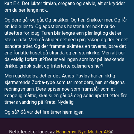
kalt E 4. Det lukter timian, oregano og salvie, alt er krydder
om du ser lenge nok.
Og dere går og går. Og snakker. Og tier. Snakker mer. Og får
en ide eller to. Og apostlenes hester lurer nok hva de
utsettes for idag. Turen blir lengre enn planlagt og det er
stein i ruta. Men så stuper det ned i pinjeskog og der er det
sandete stier. Og der framme skimtes en taverna, bare det
ene forlatte huset på stranda og en steinkirke. Men alt ser
da veldig forlatt ut?Det er vel ingen som byr på læskende
drikke, gresk salat og friterterte calamares her?
Men gudskjelov, det er det. Agios Pavlov har en riktig
sjarmerende Zorba-type som tar imot dere, han er dagens
redningsmann. Dere spiser noe som framstår som et
kongelig måltid, skal si en går på seg solid apetitt etter fire
timers vandring på Kreta. Nydelig.
Og så? Så var det fire timer hjem igjen.
Nettstedet er laget av
Hannemyr Nye Medier AS
(link
.