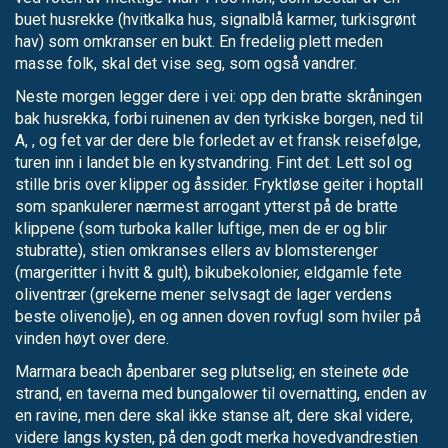
buet husrekke (hvitkalka hus, signalblå karmer, turkisgrønt
hav) som omkranser en bukt. En fredelig plett meden
masse folk, skal det vise seg, som også vandrer.
Neste morgen legger dere i vei: opp den bratte skråningen
bak husrekka, forbi ruinenen av den tyrkiske borgen, ned til
A, , og fet var der dere ble forledet av et fransk reisefølge,
turen inn i landet ble en kystvandring. Fint det. Lett sol og
stille bris over klipper og åssider. Fryktløse geiter i hoptall
som spankulerer nærmest arrogant ytterst på de bratte
klippene (som turboka kaller luftige, men de er og blir
stubratte), stien omkranses ellers av blomsterenger
(margeritter i hvitt & gult), bikubekolonier, eldgamle fete
oliventrær (grekerne mener selvsagt de lager verdens
beste olivenolje), en og annen doven rovfugl som hviler på
vinden høyt over dere.
Marmara beach åpenbarer seg plutselig; en steinete øde
strand, en taverna med bungalower til overnatting, enden av
en ravine, men dere skal ikke stanse alt, dere skal videre,
videre langs kysten, på den godt merka hovedvandrestien