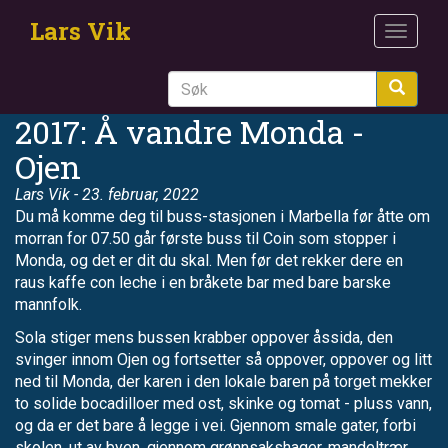
Hopp
Lars Vik
til
Toggle
hovedinnhold
navigat
Søk
2017: Å vandre Monda -
Ojen
Lars Vik
- 23. februar, 2022
Du må komme deg til buss-stasjonen i Marbella før åtte om
morran for 07.50 går første buss til Coin som stopper i
Monda, og det er dit du skal. Men før det rekker dere en
raus kaffe con leche i en bråkete bar med bare barske
mannfolk.
Sola stiger mens bussen krabber oppover åssida, den
svinger innom Ojen og fortsetter så oppover, oppover og litt
ned til Monda, der karen i den lokale baren på torget mekker
to solide bocadilloer med ost, skinke og tomat - pluss vann,
og da er det bare å legge i vei. Gjennom smale gater, forbi
skolen, ut av byen, gjennom grønnsakshager, mandeltrær,