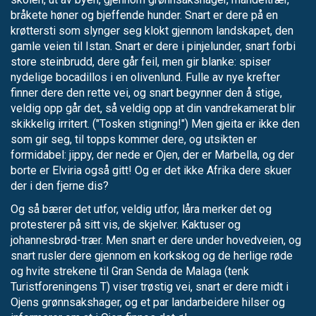
bråkete høner og bjeffende hunder. Snart er dere på en
krøttersti som slynger seg klokt gjennom landskapet, den
gamle veien til Istan. Snart er dere i pinjelunder, snart forbi
store steinbrudd, dere går feil, men gir blanke: spiser
nydelige bocadillos i en olivenlund. Fulle av nye krefter
finner dere den rette vei, og snart begynner den å stige,
veldig opp går det, så veldig opp at din vandrekamerat blir
skikkelig irritert. ("Tosken stigning!") Men gjeita er ikke den
som gir seg, til topps kommer dere, og utsikten er
formidabel: jippy, der nede er Ojen, der er Marbella, og der
borte er Elviria også gitt! Og er det ikke Afrika dere skuer
der i den fjerne dis?
Og så bærer det utfor, veldig utfor, låra merker det og
protesterer på sitt vis, de skjelver. Kaktuser og
johannesbrød-trær. Men snart er dere under hovedveien, og
snart rusler dere gjennom en korkskog og de herlige røde
og hvite strekene til Gran Senda de Malaga (tenk
Turistforeningens T) viser trøstig vei, snart er dere midt i
Ojens grønnsakshager, og et par landarbeidere hilser og