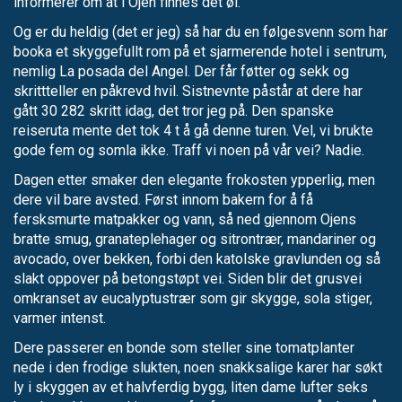
informerer om at i Ojen finnes det øl.
Og er du heldig (det er jeg) så har du en følgesvenn som har
booka et skyggefullt rom på et sjarmerende hotel i sentrum,
nemlig La posada del Angel. Der får føtter og sekk og
skrittteller en påkrevd hvil. Sistnevnte påstår at dere har
gått 30 282 skritt idag, det tror jeg på. Den spanske
reiseruta mente det tok 4 t å gå denne turen. Vel, vi brukte
gode fem og somla ikke. Traff vi noen på vår vei? Nadie.
Dagen etter smaker den elegante frokosten ypperlig, men
dere vil bare avsted. Først innom bakern for å få
fersksmurte matpakker og vann, så ned gjennom Ojens
bratte smug, granateplehager og sitrontrær, mandariner og
avocado, over bekken, forbi den katolske gravlunden og så
slakt oppover på betongstøpt vei. Siden blir det grusvei
omkranset av eucalyptustrær som gir skygge, sola stiger,
varmer intenst.
Dere passerer en bonde som steller sine tomatplanter
nede i den frodige slukten, noen snakksalige karer har søkt
ly i skyggen av et halvferdig bygg, liten dame lufter seks