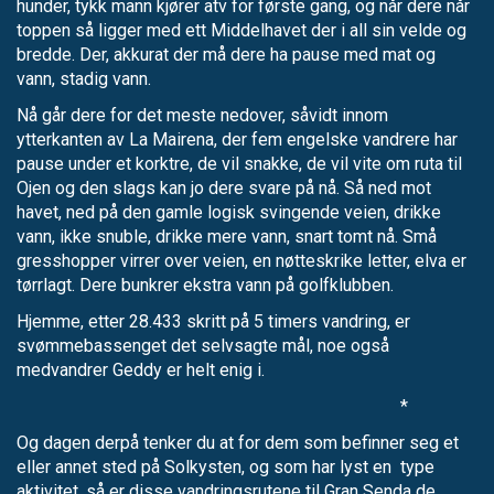
hunder, tykk mann kjører atv for første gang, og når dere når
toppen så ligger med ett Middelhavet der i all sin velde og
bredde. Der, akkurat der må dere ha pause med mat og
vann, stadig vann.
Nå går dere for det meste nedover, såvidt innom
ytterkanten av La Mairena, der fem engelske vandrere har
pause under et korktre, de vil snakke, de vil vite om ruta til
Ojen og den slags kan jo dere svare på nå. Så ned mot
havet, ned på den gamle logisk svingende veien, drikke
vann, ikke snuble, drikke mere vann, snart tomt nå. Små
gresshopper virrer over veien, en nøtteskrike letter, elva er
tørrlagt. Dere bunkrer ekstra vann på golfklubben.
Hjemme, etter 28.433 skritt på 5 timers vandring, er
svømmebassenget det selvsagte mål, noe også
medvandrer Geddy er helt enig i.
*
Og dagen derpå tenker du at for dem som befinner seg et
eller annet sted på Solkysten, og som har lyst en type
aktivitet, så er disse vandringsrutene til Gran Senda de