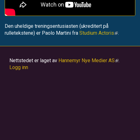
Den uheldige treningsentusiasten (ukreditert på
rulletekstene) er Paolo Martini fra
Studium Actoris
(link
.
is
external)
Nettstedet er laget av
Hannemyr Nye Medier AS
(link
.
Logg inn
is
external)